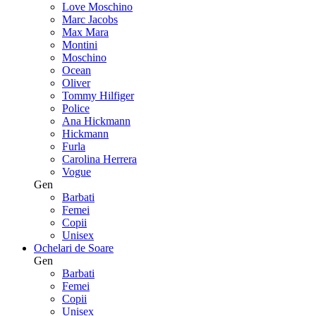
Love Moschino
Marc Jacobs
Max Mara
Montini
Moschino
Ocean
Oliver
Tommy Hilfiger
Police
Ana Hickmann
Hickmann
Furla
Carolina Herrera
Vogue
Gen
Barbati
Femei
Copii
Unisex
Ochelari de Soare
Gen
Barbati
Femei
Copii
Unisex