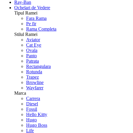
Ray-Ban
Ochelari de Vedere
Tipul Ramei
Fara Rama
Pe fir
Rama Completa
Stilul Ramei
Aviator
Cat Eye
Ovala
Panto
Patrata
Rectangulara
Rotunda
Trapez
Browline
Wayfarer
Marca
Carrera
Diesel
Fossil
Hello Kitty
Hugo
Hugo Boss
Life