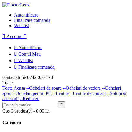
Autentificare
Finalizare comanda
Wishlist

Account


Autentificare

Contul Meu

Wishlist

Finalizare comanda
contactati-ne
0742 030 773
Toate
Toate
Acasa
--Ochelari de soare
--Ochelari de vedere
--Ochelari
sport
--Ochelari pentru PC
--Lentile
--Lentile de contact
--Soluții și
accesorii
--Reduceri

Cos
0 produs(e)
- 0,00 lei
Categorii