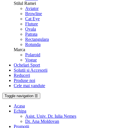
Stilul Ramei
Aviator
Browline
Cat Eye
Fluture
Ovala
Patrata
Rectangulara
Rotunda
Marca
Polaroid
Vogue
Ochelari Sport
Solutii si Accesorii
Reduceri
Produse noi
Cele mai vandute
Toggle navigation
☰
Acasa
Echipa
Asist. Univ. Dr. Iulia Nemes
Dr. Ana Moldovan
Promotii