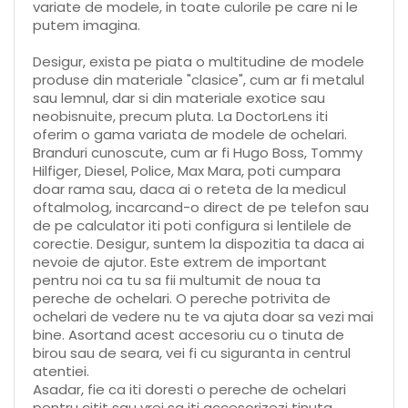
variate de modele, in toate culorile pe care ni le
putem imagina.
Desigur, exista pe piata o multitudine de modele
produse din materiale "clasice", cum ar fi metalul
sau lemnul, dar si din materiale exotice sau
neobisnuite, precum pluta. La DoctorLens iti
oferim o gama variata de modele de ochelari.
Branduri cunoscute, cum ar fi Hugo Boss, Tommy
Hilfiger, Diesel, Police, Max Mara, poti cumpara
doar rama sau, daca ai o reteta de la medicul
oftalmolog, incarcand-o direct de pe telefon sau
de pe calculator iti poti configura si lentilele de
corectie. Desigur, suntem la dispozitia ta daca ai
nevoie de ajutor. Este extrem de important
pentru noi ca tu sa fii multumit de noua ta
pereche de ochelari. O pereche potrivita de
ochelari de vedere nu te va ajuta doar sa vezi mai
bine. Asortand acest accesoriu cu o tinuta de
birou sau de seara, vei fi cu siguranta in centrul
atentiei.
Asadar, fie ca iti doresti o pereche de ochelari
pentru citit sau vrei sa iti accesorizezi tinuta