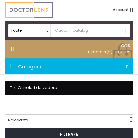

Account

Toate
COS
0 produs(e)
- 0,00 lei
Toggle
☰
navigation
Categorii
Ochelari de vedere

Relevanta
FILTRARE