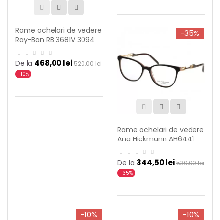
Rame ochelari de vedere
-35%
Ray-Ban RB 3681V 3094
468,00 lei
De la
520,00 lei
-10%
Rame ochelari de vedere
Ana Hickmann AH6441
H01
344,50 lei
De la
530,00 lei
-35%
-10%
-10%