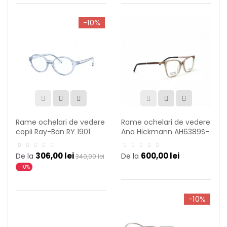
-10%
Rame ochelari de vedere
Rame ochelari de vedere
copii Ray-Ban RY 1901
Ana Hickmann AH6389S-
3836
T01
306,00 lei
600,00 lei
De la
De la
340,00 lei
-10%
-10%