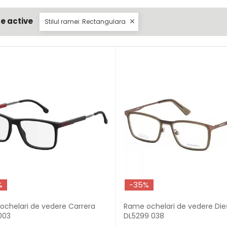
re active
Stilul ramei: Rectangulara

%
-35%
ochelari de vedere Carrera
Rame ochelari de vedere Die
003
DL5299 038