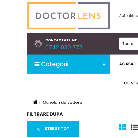
Autentific
CONTACTATI-NE
Toate
0742 030 773
Categorii
ACASA
CONT
Ochelari de vedere
FILTRARE DUPA
STERGE TOT
