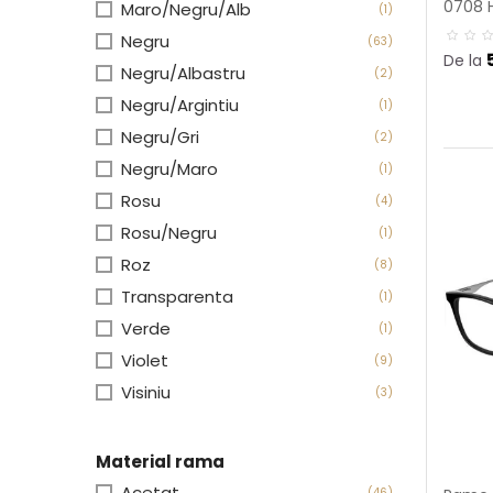
0708 
Maro/Negru/Alb
(1)
Negru
(63)
De la
Negru/Albastru
(2)
Negru/Argintiu
(1)
Negru/Gri
(2)
Negru/Maro
(1)
Rosu
(4)
Rosu/Negru
(1)
Roz
(8)
Transparenta
(1)
Verde
(1)
Violet
(9)
Visiniu
(3)
Material rama
Acetat
(46)