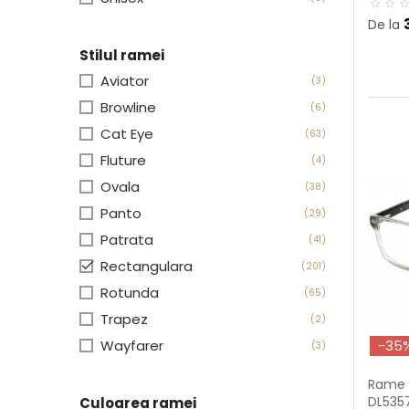
De la
Stilul ramei
Aviator
(3)
Browline
(6)
Cat Eye
(63)
Fluture
(4)
Ovala
(38)
Panto
(29)
Patrata
(41)

Rectangulara
(201)
Rotunda
(65)
Trapez
(2)
Wayfarer
-35
(3)
Rame o
DL535
Culoarea ramei