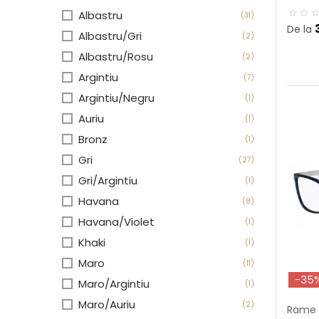
Albastru
(31)
De la
Albastru/Gri
(2)
Albastru/Rosu
(2)
Argintiu
(7)
Argintiu/Negru
(1)
Auriu
(1)
Bronz
(1)
Gri
(27)
Gri/Argintiu
(1)
Havana
(8)
Havana/Violet
(1)
Khaki
(1)
Maro
(11)
-35
Maro/Argintiu
(1)
Maro/Auriu
(2)
Rame 