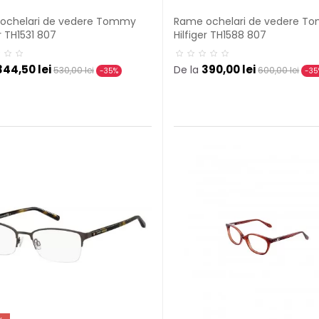
ochelari de vedere Tommy
Rame ochelari de vedere T
er TH1531 807
Hilfiger TH1588 807
344,50 lei
390,00 lei
De la
530,00 lei
600,00 lei
-35%
-35