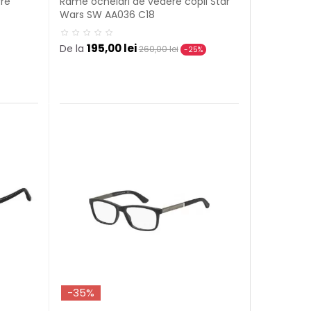
rre
Rame ochelari de vedere copii Star
Wars SW AA036 C18
195,00 lei
De la
260,00 lei
-25%
-35%