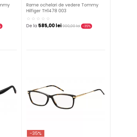
ommy
Rame ochelari de vedere Tommy
Hilfiger TH1478 003
585,00 lei
De la
900,00 lei
%
-35%
-35%