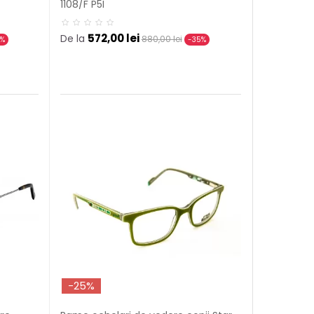
1108/F P5I
572,00 lei
De la
880,00 lei
5%
-35%
-25%