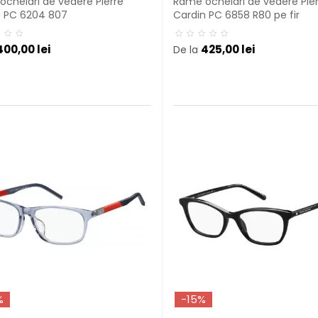
chelari de vedere Pierre
Rame ochelari de vedere Pie
n PC 6204 807
Cardin PC 6858 R80 pe fir
400,00 lei
425,00 lei
De la
%
-15%