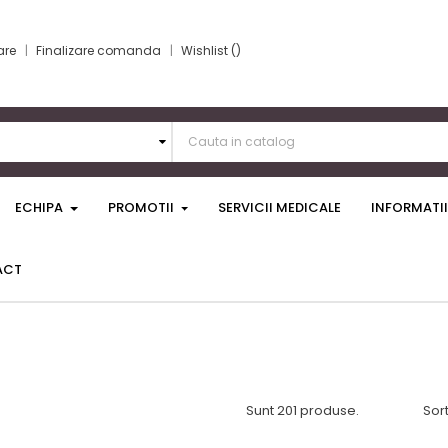
are
Finalizare comanda
Wishlist
ECHIPA
PROMOTII
SERVICII MEDICALE
INFORMATII
ACT
Sunt 201 produse.
Sor