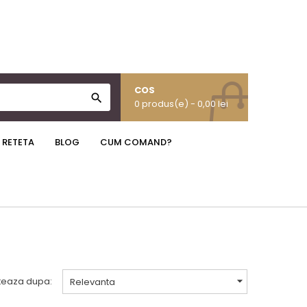
COS

0 produs(e)
- 0,00 lei
 RETETA
BLOG
CUM COMAND?

teaza dupa:
Relevanta