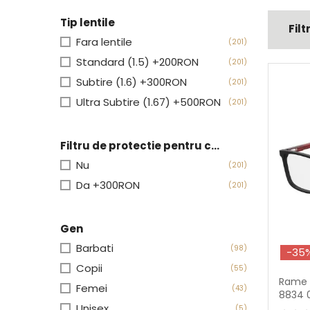
Tip lentile
Filt
Fara lentile
(201)
Standard (1.5) +200RON
(201)
Subtire (1.6) +300RON
(201)
Ultra Subtire (1.67) +500RON
(201)
Filtru de protectie pentru calculator
Nu
(201)
Da +300RON
(201)
Gen
Barbati
(98)
-35
Copii
(55)
Rame 
Femei
(43)
8834 
Unisex
(5)