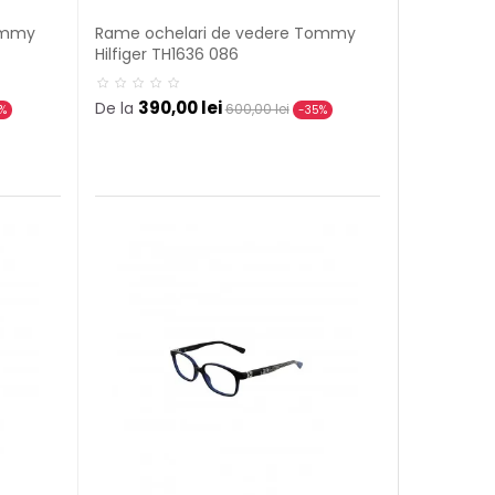
ommy
Rame ochelari de vedere Tommy
Hilfiger TH1636 086
390,00 lei
De la
600,00 lei
%
-35%