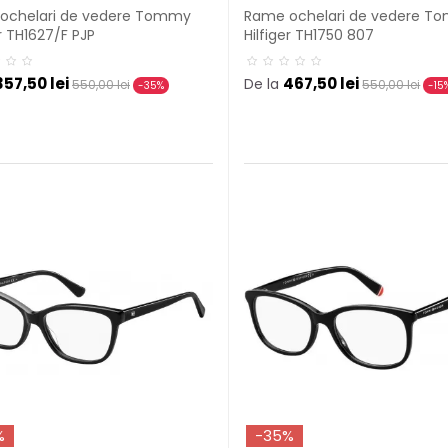
ochelari de vedere Tommy
Rame ochelari de vedere T
er TH1627/F PJP
Hilfiger TH1750 807
357,50 lei
467,50 lei
De la
550,00 lei
550,00 lei
-35%
-15
%
-35%