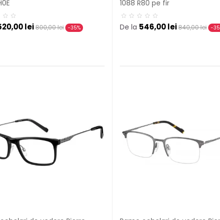
H0E
1088 R80 pe fir
520,00 lei
546,00 lei
De la
800,00 lei
840,00 lei
-35%
-3