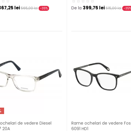
367,25 lei
399,75 lei
De la
565,00 lei
615,00 lei
-35%
-35
%
chelari de vedere Diesel
Rame ochelari de vedere Foss
7 20A
6091 HD1