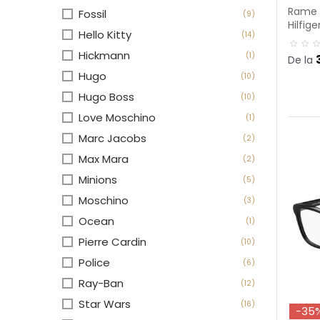
Rame 
Fossil
(9)
Hilfig
Hello Kitty
(14)
Hickmann
(1)
De la
Hugo
(10)
Hugo Boss
(10)
Love Moschino
(1)
Marc Jacobs
(2)
Max Mara
(2)
Minions
(5)
Moschino
(3)
Ocean
(1)
Pierre Cardin
(10)
Police
(6)
Ray-Ban
(12)
Star Wars
(16)
-35