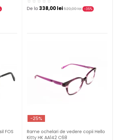
338,00 lei
De la
520,00 lei
%
-35%
-25%
il FOS
Rame ochelari de vedere copii Hello
Kitty HK AA142 C68