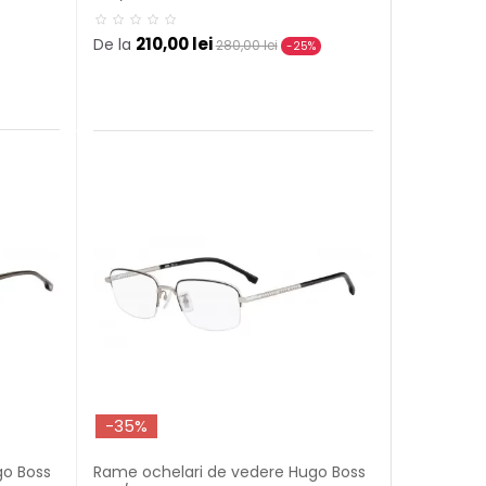
210,00 lei
De la
280,00 lei
-25%
-35%
go Boss
Rame ochelari de vedere Hugo Boss