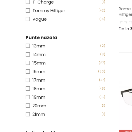
T-Charge
(1)
Rame 
Tommy Hilfiger
(42)
Hilfig
Vogue
(16)
De la
Punte nazala
13mm
(2)
14mm
(8)
15mm
(27)
16mm
(50)
17mm
(47)
18mm
(48)
19mm
(15)
20mm
(3)
21mm
(1)