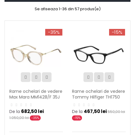
Se afiseaza 1-36 din 57 produs(e)
-35%
-15%
Rame ochelari de vedere
Rame ochelari de vedere
Max Mara MM1428/F 35J
Tommy Hilfiger TH1750
807
682,50 lei
467,50 lei
De la
De la
550,00 lei
1.050,00 lei
-35%
-15%