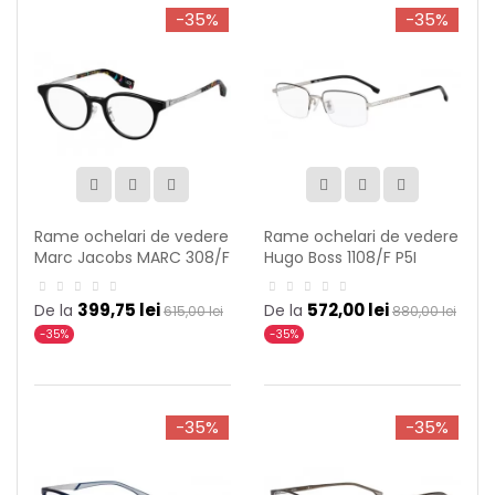
-35%
-35%
Rame ochelari de vedere
Rame ochelari de vedere
Marc Jacobs MARC 308/F
Hugo Boss 1108/F P5I
SZE
399,75 lei
572,00 lei
De la
De la
615,00 lei
880,00 lei
-35%
-35%
-35%
-35%