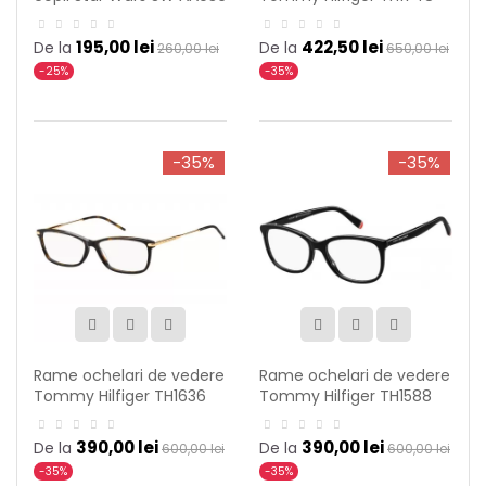
C18
YZ4
195,00 lei
422,50 lei
De la
De la
260,00 lei
650,00 lei
-25%
-35%
-35%
-35%
Rame ochelari de vedere
Rame ochelari de vedere
Tommy Hilfiger TH1636
Tommy Hilfiger TH1588
086
807
390,00 lei
390,00 lei
De la
De la
600,00 lei
600,00 lei
-35%
-35%