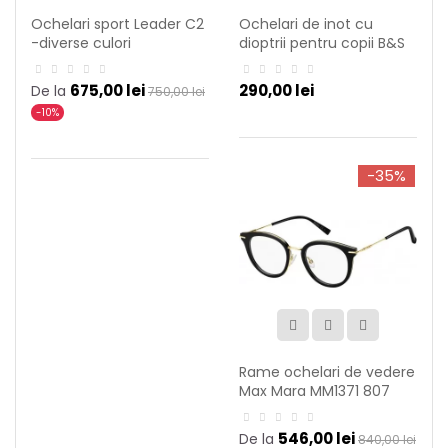
Ochelari sport Leader C2
Ochelari de inot cu
-diverse culori
dioptrii pentru copii B&S
Shoptic
675,00 lei
290,00 lei
De la
750,00 lei
-10%
-35%
Rame ochelari de vedere
Max Mara MM1371 807
546,00 lei
De la
840,00 lei