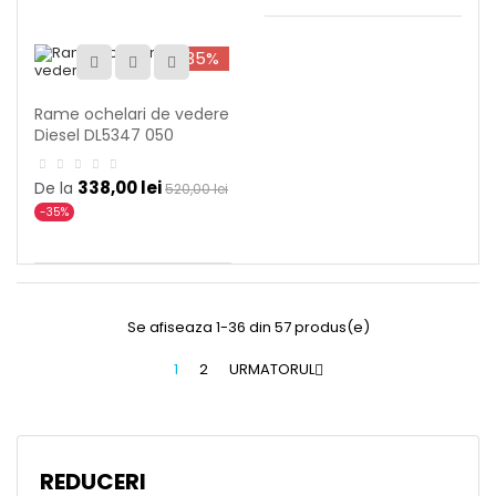
-35%
Rame ochelari de vedere
Diesel DL5347 050
338,00 lei
De la
520,00 lei
-35%
Se afiseaza 1-36 din 57 produs(e)
1
2
URMATORUL

REDUCERI