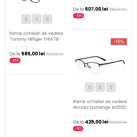
003
507,00 lei
De la
780,00 lei
-35%
Rame ochelari de vedere
Tommy Hilfiger TH1478
-15%
003
585,00 lei
De la
900,00 lei
-35%
Rame ochelari de vedere
Armani Exchange AX1032
6063
425,00 lei
De la
500,00 lei
-15%