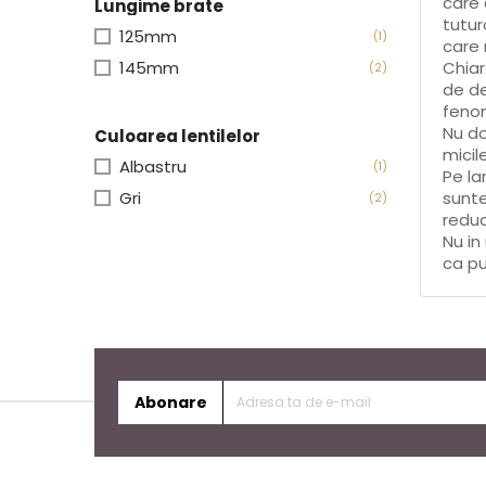
care 
Lungime brate
tutur
125mm
(1)
care 
145mm
Chiar
(2)
de de
fenom
Nu do
Culoarea lentilelor
micil
Albastru
(1)
Pe la
Gri
sunte
(2)
reduc
Nu in
ca pu
Abonare