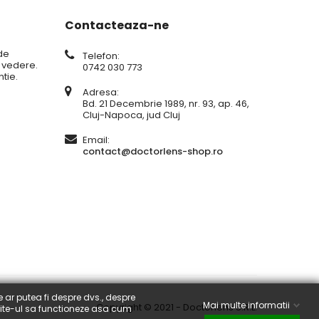
Contacteaza-ne
de
Telefon:
e vedere.
0742 030 773
tie.
Adresa:
Bd. 21 Decembrie 1989, nr. 93, ap. 46,
Cluj-Napoca, jud Cluj
Email:
contact@doctorlens-shop.ro
e ar putea fi despre dvs., despre
Mai multe informatii
Copyright © 2021 - Doctorlens S.R.L.
 site-ul sa functioneze asa cum