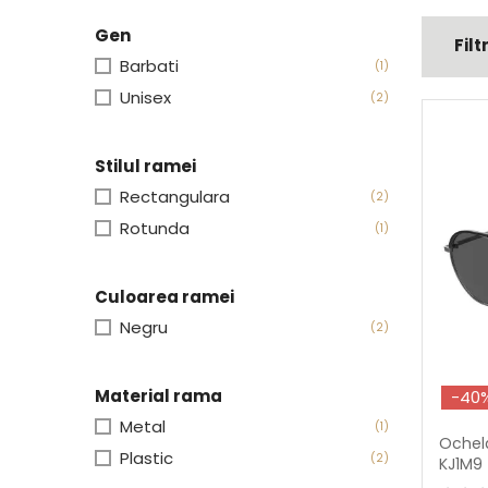
Gen
Filt
Barbati
(1)
Unisex
(2)
Stilul ramei
Rectangulara
(2)
Rotunda
(1)
Culoarea ramei
Negru
(2)
Material rama
-40
Metal
(1)
Ochela
Plastic
(2)
KJ1M9