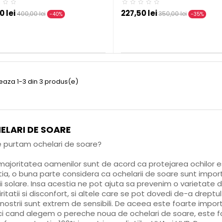
0 lei
227,50 lei
400,00 lei
350,00 lei
-40%
-35%
seaza 1-3 din 3 produs(e)
ELARI DE SOARE
 purtam ochelari de soare?
majoritatea oamenilor sunt de acord ca protejarea ochilor 
ia, o buna parte considera ca ochelarii de soare sunt impor
ii solare. Insa acestia ne pot ajuta sa prevenim o varietate
iritatii si disconfort, si altele care se pot dovedi de-a dreptu
 nostrii sunt extrem de sensibili. De aceea este foarte import
i cand alegem o pereche noua de ochelari de soare, este 