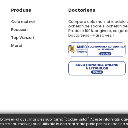
Produse
Doctorlens
Cele mai noi
Cumpara cele mai noi modele 
ochelari de soare si ochelari d
Reduceri
Produse 100% originale, cu garan
DoctorLens - Hai sa vezi!
Top Vanzari
Marci
browser-ul dvs., mai ales sub forma "cookie-urilor". Aceste informatii, car
 tablete sau mobile), sunt utilizate in cea mai mare parte pentru a face ca