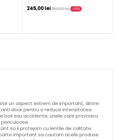
245,00 lei
350,00 lei
-30%
este un aspect extrem de important, dintre
tanti doar pentru a reduce intensitatea
 de boli sau accidente, unele care provoaca
l periculoase.
ant sa ii protejam cu lentile de calitate.
foarte important sa cautam acele produse