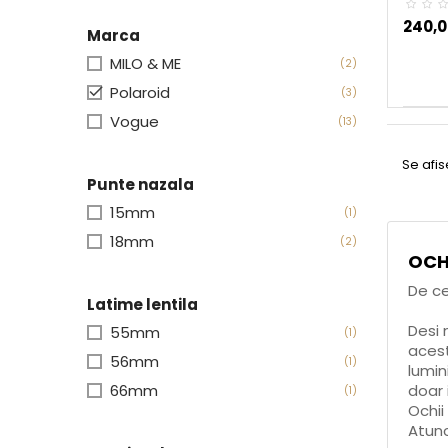
240,0
Marca
MILO & ME
(2)

Polaroid
(3)
Vogue
(13)
Se afi
Punte nazala
15mm
(1)
18mm
(2)
OCH
De ce
Latime lentila
Desi 
55mm
(1)
acest
56mm
(1)
lumin
66mm
doar 
(1)
Ochii
Atunc