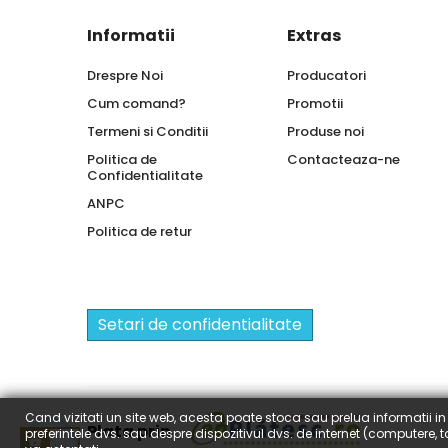
Informatii
Extras
Drespre Noi
Producatori
Cum comand?
Promotii
Termeni si Conditii
Produse noi
Politica de
Contacteaza-ne
Confidentialitate
ANPC
Politica de retur
Setari de confidentialitate
Cand vizitati un site web, acesta poate stoca sau prelua informatii in 
Plata prin
preferintele dvs. sau despre dispozitivul dvs. de internet (computere,