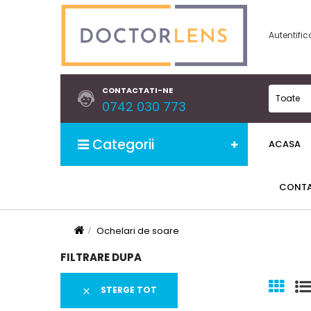
Autentific
CONTACTATI-NE
Toate
0742 030 773
Categorii
ACASA
CONT
Ochelari de soare
FILTRARE DUPA
STERGE TOT
