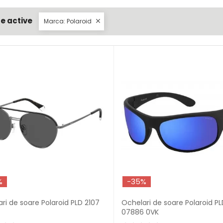
re active
Marca: Polaroid

%
-35%
ri de soare Polaroid PLD 2107
Ochelari de soare Polaroid P
07886 0VK