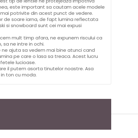
cest tip de lentile ne protejeaza impotriva
menea, este important sa cautam acele modele
 mai potrivite din acest punct de vedere.
 de soare iarna, de fapt lumina reflectata
ki si snowboard sunt cei mai expusi
ecem mult timp afara, ne expunem riscului ca
 sa ne intre in ochi.
te ne ajuta sa vedem mai bine atunci cand
umina pe care o lasa sa treaca. Acest lucru
fetele lucioase.
are il putem asorta tinutelor noastre. Asa
 in ton cu moda.