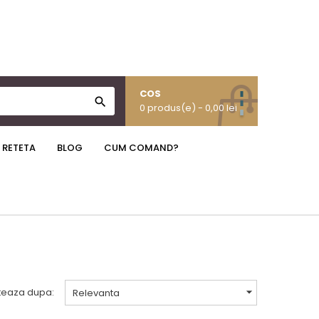
COS

0 produs(e)
- 0,00 lei
 RETETA
BLOG
CUM COMAND?

teaza dupa:
Relevanta