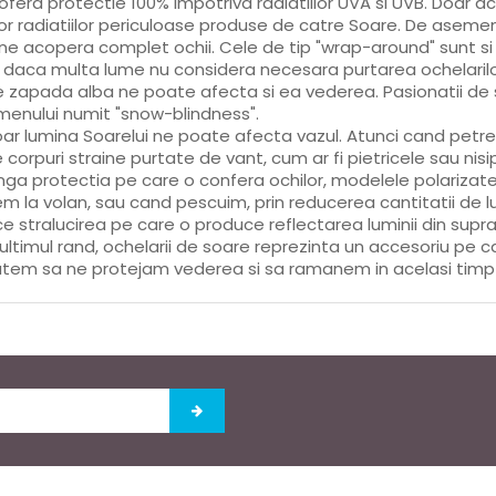
ofera protectie 100% impotriva radiatiilor UVA si UVB. Doar a
or radiatiilor periculoase produse de catre Soare. De ase
ne acopera complet ochii. Cele de tip "wrap-around" sunt si
 daca multa lume nu considera necesara purtarea ochelarilor
 zapada alba ne poate afecta si ea vederea. Pasionatii de s
enului numit "snow-blindness".
ar lumina Soarelui ne poate afecta vazul. Atunci cand petr
e corpuri straine purtate de vant, cum ar fi pietricele sau nisip,
nga protectia pe care o confera ochilor, modelele polariza
m la volan, sau cand pescuim, prin reducerea cantitatii de l
e stralucirea pe care o produce reflectarea luminii din supra
 ultimul rand, ochelarii de soare reprezinta un accesoriu pe c
tem sa ne protejam vederea si sa ramanem in acelasi timp