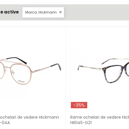
re active
Marca: Hickmann

-35%
ochelari de vedere Hickmann
Rame ochelari de vedere Hi
7-04A
HI6145-G21