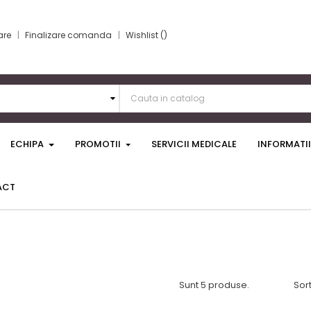
are
Finalizare comanda
Wishlist
ECHIPA
PROMOTII
SERVICII MEDICALE
INFORMATII
ACT
Sunt 5 produse.
Sor