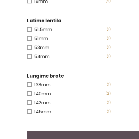
18mm
(2)
Latime lentila
51.5mm
(1)
51mm
(1)
53mm
(1)
54mm
(1)
Lungime brate
138mm
(1)
140mm
(2)
142mm
(1)
145mm
(1)