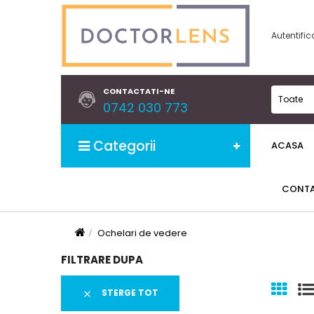
Autentific
CONTACTATI-NE
Toate
0742 030 773
Categorii
ACASA
CONT
Ochelari de vedere
FILTRARE DUPA
STERGE TOT
