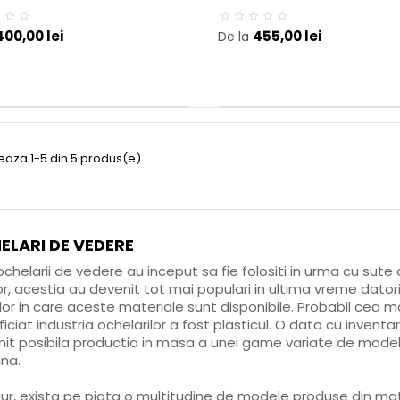
400,00 lei
455,00 lei
De la
seaza 1-5 din 5 produs(e)
ELARI DE VEDERE
ochelarii de vedere au inceput sa fie folositi in urma cu sute 
or, acestia au devenit tot mai populari in ultima vreme dator
ilor in care aceste materiale sunt disponibile. Probabil cea
iciat industria ochelarilor a fost plasticul. O data cu inventa
it posibila productia in masa a unei game variate de modele,
na.
ur, exista pe piata o multitudine de modele produse din mater