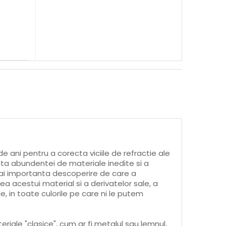
de ani pentru a corecta viciile de refractie ale
ita abundentei de materiale inedite si a
 mai importanta descoperire de care a
rea acestui material si a derivatelor sale, a
 in toate culorile pe care ni le putem
iale "clasice", cum ar fi metalul sau lemnul,