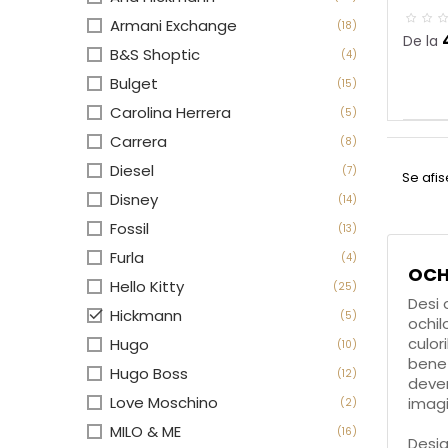
Armani Exchange
(18)
De la
B&S Shoptic
(4)
Bulget
(15)
Carolina Herrera
(5)
Carrera
(8)
Diesel
(7)
Se afi
Disney
(14)
Fossil
(13)
Furla
(4)
OCH
Hello Kitty
(25)
Desi 

Hickmann
(5)
ochil
culor
Hugo
(10)
benef
Hugo Boss
(12)
deven
Love Moschino
imagi
(2)
MILO & ME
(16)
Desig