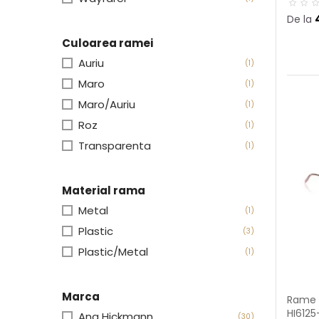
De la
Culoarea ramei
Auriu
(1)
Maro
(1)
Maro/Auriu
(1)
Roz
(1)
Transparenta
(1)
Material rama
Metal
(1)
Plastic
(3)
Plastic/Metal
(1)
Marca
Rame 
HI6125
Ana Hickmann
(30)