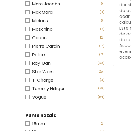
Marc Jacobs
(9)
dar s
de oc
Max Mara
(9)
doar 
Minions
(5)
calcu
Este 
Moschino
(7)
de oc
Ocean
(12)
de se
Asada
Pierre Cardin
(17)
eveni
Police
(17)
acasa
Ray-Ban
(60)
Star Wars
(25)
T-Charge
(3)
Tommy Hilfiger
(76)
Vogue
(54)
Punte nazala
16mm
(2)