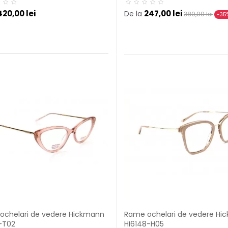
420,00 lei
247,00 lei
De la
380,00 lei
-35
ochelari de vedere Hickmann
Rame ochelari de vedere Hi
-T02
HI6148-H05