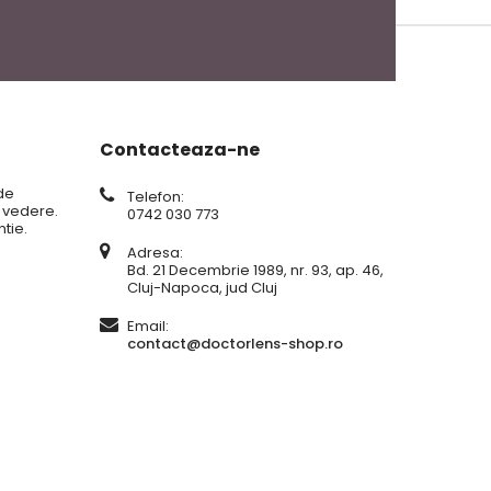
Contacteaza-ne
de
Telefon:
e vedere.
0742 030 773
tie.
Adresa:
Bd. 21 Decembrie 1989, nr. 93, ap. 46,
Cluj-Napoca, jud Cluj
Email:
contact@doctorlens-shop.ro