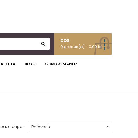
COS

0 produs(e)
- 0,00 lei
 RETETA
BLOG
CUM COMAND?

teaza dupa:
Relevanta