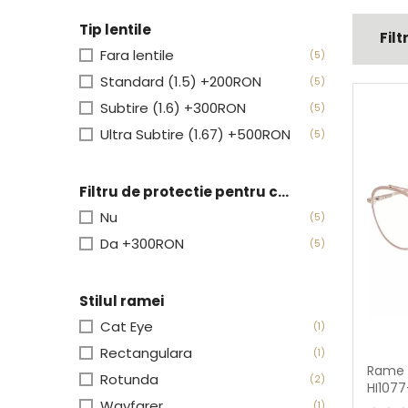
Tip lentile
Filt
Fara lentile
(5)
Standard (1.5) +200RON
(5)
Subtire (1.6) +300RON
(5)
Ultra Subtire (1.67) +500RON
(5)
Filtru de protectie pentru calculator
Nu
(5)
Da +300RON
(5)
Stilul ramei
Cat Eye
(1)
Rectangulara
(1)
Rame 
Rotunda
(2)
HI107
Wayfarer
(1)