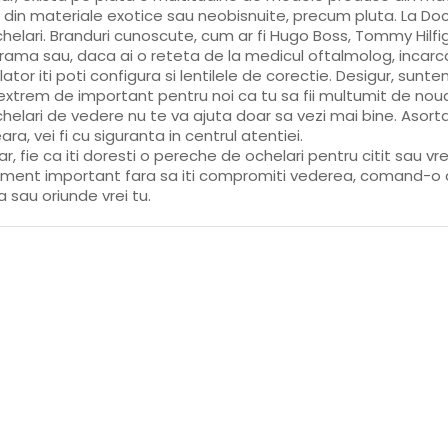
i din materiale exotice sau neobisnuite, precum pluta. La D
helari. Branduri cunoscute, cum ar fi Hugo Boss, Tommy Hilfig
rama sau, daca ai o reteta de la medicul oftalmolog, incar
lator iti poti configura si lentilele de corectie. Desigur, sunt
extrem de important pentru noi ca tu sa fii multumit de nou
helari de vedere nu te va ajuta doar sa vezi mai bine. Asort
ara, vei fi cu siguranta in centrul atentiei.
r, fie ca iti doresti o pereche de ochelari pentru citit sau vre
ment important fara sa iti compromiti vederea, comand-o de
 sau oriunde vrei tu.