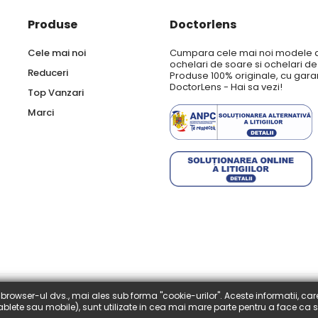
Produse
Doctorlens
Cele mai noi
Cumpara cele mai noi modele 
ochelari de soare si ochelari d
Reduceri
Produse 100% originale, cu garan
DoctorLens - Hai sa vezi!
Top Vanzari
Marci
browser-ul dvs., mai ales sub forma "cookie-urilor". Aceste informatii, car
 tablete sau mobile), sunt utilizate in cea mai mare parte pentru a face ca