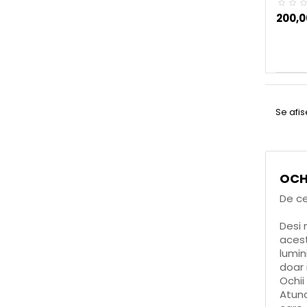
200,00
Se afi
OCH
De ce
Desi 
acest
lumin
doar 
Ochii
Atunc