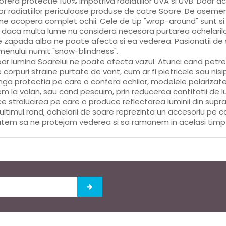
ofera protectie 100% impotriva radiatiilor UVA si UVB. Doar a
or radiatiilor periculoase produse de catre Soare. De ase
ne acopera complet ochii. Cele de tip "wrap-around" sunt si
 daca multa lume nu considera necesara purtarea ochelarilor
 zapada alba ne poate afecta si ea vederea. Pasionatii de s
enului numit "snow-blindness".
ar lumina Soarelui ne poate afecta vazul. Atunci cand petr
e corpuri straine purtate de vant, cum ar fi pietricele sau nisip,
nga protectia pe care o confera ochilor, modelele polariza
m la volan, sau cand pescuim, prin reducerea cantitatii de l
e stralucirea pe care o produce reflectarea luminii din supra
 ultimul rand, ochelarii de soare reprezinta un accesoriu pe c
tem sa ne protejam vederea si sa ramanem in acelasi timp