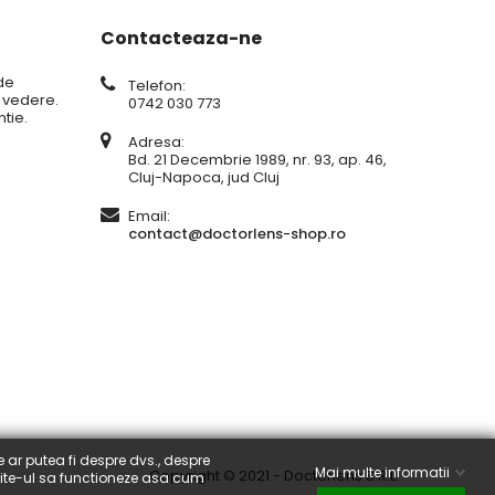
Contacteaza-ne
de
Telefon:
e vedere.
0742 030 773
tie.
Adresa:
Bd. 21 Decembrie 1989, nr. 93, ap. 46,
Cluj-Napoca, jud Cluj
Email:
contact@doctorlens-shop.ro
e ar putea fi despre dvs., despre
Mai multe informatii
Copyright © 2021 - Doctorlens S.R.L.
 site-ul sa functioneze asa cum