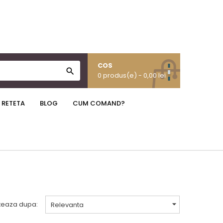
COS

0 produs(e)
- 0,00 lei
 RETETA
BLOG
CUM COMAND?

teaza dupa:
Relevanta