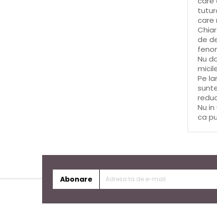
care 
tutur
care 
Chiar
de de
fenom
Nu do
micil
Pe la
sunte
reduc
Nu in
ca pu
Abonare