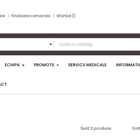
are
Finalizare comanda
Wishlist
ECHIPA
PROMOTII
SERVICII MEDICALE
INFORMATII
ACT
Sunt 2 produse.
Sor