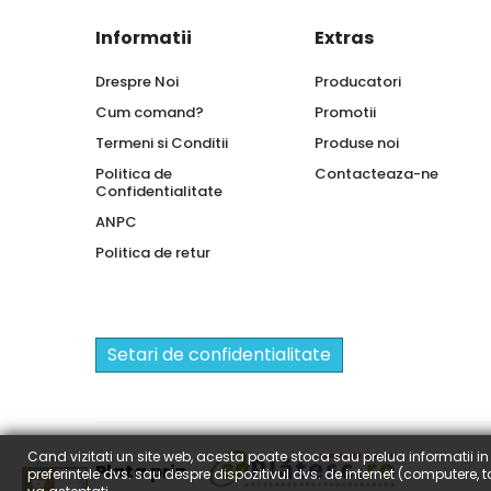
Informatii
Extras
Drespre Noi
Producatori
Cum comand?
Promotii
Termeni si Conditii
Produse noi
Politica de
Contacteaza-ne
Confidentialitate
ANPC
Politica de retur
Setari de confidentialitate
Cand vizitati un site web, acesta poate stoca sau prelua informatii in 
Plata prin
preferintele dvs. sau despre dispozitivul dvs. de internet (computere,