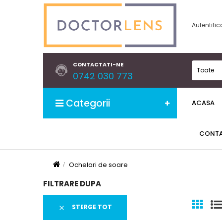
Autentific
CONTACTATI-NE
Toate
0742 030 773
Categorii
ACASA
CONT
Ochelari de soare
FILTRARE DUPA
STERGE TOT
