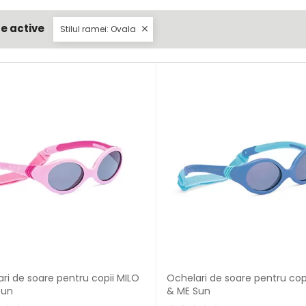
re active
Stilul ramei: Ovala

ri de soare pentru copii MILO
Ochelari de soare pentru cop
Sun
& ME Sun