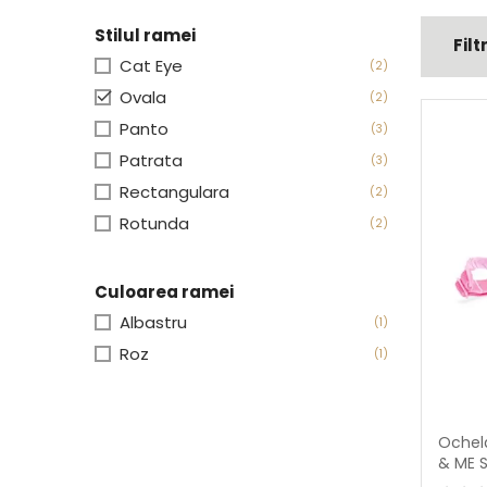
Stilul ramei
Filt
Cat Eye
(2)

Ovala
(2)
Panto
(3)
Patrata
(3)
Rectangulara
(2)
Rotunda
(2)
Culoarea ramei
Albastru
(1)
Roz
(1)
Ochela
& ME 