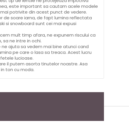
cest tip de lentile ne protejeaza impotriva
menea, este important sa cautam acele modele
 mai potrivite din acest punct de vedere.
 de soare iarna, de fapt lumina reflectata
ki si snowboard sunt cei mai expusi
ecem mult timp afara, ne expunem riscului ca
 sa ne intre in ochi.
te ne ajuta sa vedem mai bine atunci cand
umina pe care o lasa sa treaca. Acest lucru
fetele lucioase.
are il putem asorta tinutelor noastre. Asa
 in ton cu moda.